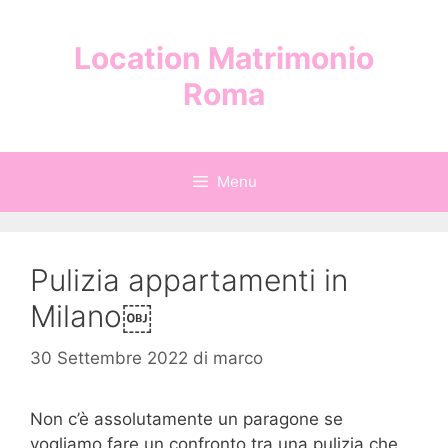
Vai
al
Location Matrimonio
contenuto
Roma
Menu
Pulizia appartamenti in
Milano￼
30 Settembre 2022
di
marco
Non c’è assolutamente un paragone se
vogliamo fare un confronto tra una pulizia che