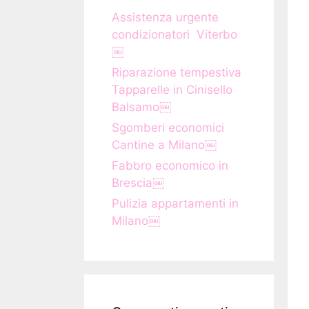
Assistenza urgente
condizionatori Viterbo
￼
Riparazione tempestiva
Tapparelle in Cinisello
Balsamo￼
Sgomberi economici
Cantine a Milano￼
Fabbro economico in
Brescia￼
Pulizia appartamenti in
Milano￼