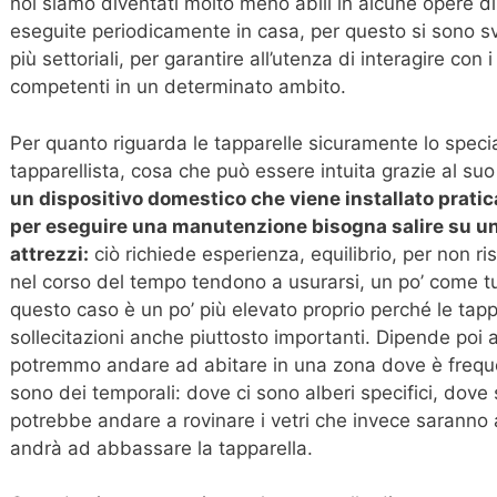
noi siamo diventati molto meno abili in alcune opere
eseguite periodicamente in casa, per questo si sono svi
più settoriali, per garantire all’utenza di interagire con i
competenti in un determinato ambito.
Per quanto riguarda le tapparelle sicuramente lo special
tapparellista, cosa che può essere intuita grazie al su
un dispositivo domestico che viene installato pratica
per eseguire una manutenzione bisogna salire su una
attrezzi:
ciò richiede esperienza, equilibrio, per non ris
nel corso del tempo tendono a usurarsi, un po’ come tutt
questo caso è un po’ più elevato proprio perché le tap
sollecitazioni anche piuttosto importanti. Dipende poi
potremmo andare ad abitare in una zona dove è frequ
sono dei temporali: dove ci sono alberi specifici, dove
potrebbe andare a rovinare i vetri che invece saranno
andrà ad abbassare la tapparella.